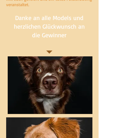
veranstaltet.
Danke an alle Models und
herzlichen Glückwunsch an
die Gewinner